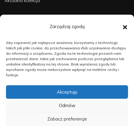
Aktualna kolekcja
Dostępne prace
Zarządzaj zgodą
O mnie
Aby zapewnić jak najlepsze wrażenia, korzystamy z technologii,
takich jak pliki cookie, do przechowywania i/lub uzyskiwania dostępu
do informacji o urządzeniu. Zgoda na te technologie pozwoli nam
przetwarzać dane, takie jak zachowanie podczas przeglądania lub
Kontakt
unikalne identyfikatory na tej stronie. Brak wyrażenia zgody lub
wycofanie zgody może niekorzystnie wpłynąć na niektóre cechy i
funkcje.
Akceptuję
dziejma.art © 2025
Odmów
Polityka prywatności
•
Regulamin
•
Prawa autorskie
Zobacz preferencje