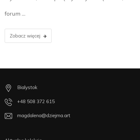
forum …
Zobacz więcej
Bialystok
+48 508 372 615
magdalena@dziejma.art