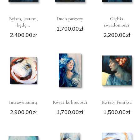
Byłam, jestem,
Duch puszczy
Głębia
DODAJ
DODAJ
DODAJ
będę…
świadomości
DO
DO
DO
1,700.00
zł
KOSZYKA
KOSZYKA
KOSZYKA
2,400.00
zł
2,200.00
zł
Intrawersum 4
Kwiat kobiecości
Kwiaty Feniksa
DODAJ
DODAJ
DODAJ
DO
DO
DO
2,900.00
zł
1,700.00
zł
1,500.00
zł
KOSZYKA
KOSZYKA
KOSZYKA