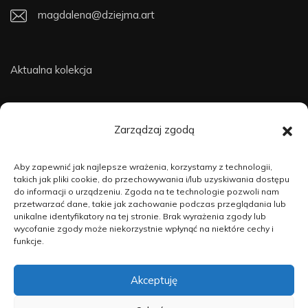
magdalena@dziejma.art
Aktualna kolekcja
Dostępne prace
Zarządzaj zgodą
O mnie
Aby zapewnić jak najlepsze wrażenia, korzystamy z technologii,
takich jak pliki cookie, do przechowywania i/lub uzyskiwania dostępu
do informacji o urządzeniu. Zgoda na te technologie pozwoli nam
przetwarzać dane, takie jak zachowanie podczas przeglądania lub
Kontakt
unikalne identyfikatory na tej stronie. Brak wyrażenia zgody lub
wycofanie zgody może niekorzystnie wpłynąć na niektóre cechy i
funkcje.
Akceptuję
dziejma.art © 2025