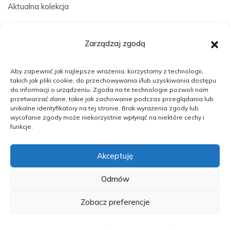
Aktualna kolekcja
Dostępne prace
Zarządzaj zgodą
Aby zapewnić jak najlepsze wrażenia, korzystamy z technologii,
O mnie
takich jak pliki cookie, do przechowywania i/lub uzyskiwania dostępu
do informacji o urządzeniu. Zgoda na te technologie pozwoli nam
przetwarzać dane, takie jak zachowanie podczas przeglądania lub
Kontakt
unikalne identyfikatory na tej stronie. Brak wyrażenia zgody lub
wycofanie zgody może niekorzystnie wpłynąć na niektóre cechy i
funkcje.
Akceptuję
Odmów
dziejma.art © 2025
Polityka prywatności
•
Regulamin
•
Prawa autorskie
Zobacz preferencje