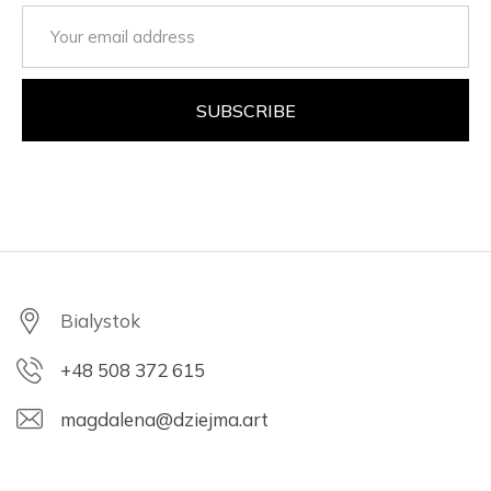
Bialystok
+48 508 372 615
magdalena@dziejma.art