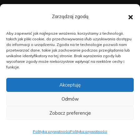
Dostępne prace
Zarządzaj zgodą
O mnie
Aby zapewnić jak najlepsze wrażenia, korzystamy z technologii,
takich jak pliki cookie, do przechowywania i/lub uzyskiwania dostępu
do informacji o urządzeniu. Zgoda na te technologie pozwoli nam
przetwarzać dane, takie jak zachowanie podczas przeglądania lub
Kontakt
unikalne identyfikatory na tej stronie. Brak wyrażenia zgody lub
wycofanie zgody może niekorzystnie wpłynąć na niektóre cechy i
funkcje.
Akceptuję
dziejma.art © 2025
Odmów
Polityka prywatności
•
Regulamin
•
Prawa autorskie
Zobacz preferencje
Polityka prywatności
Polityka prywatności