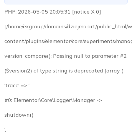
PHP: 2026-05-05 20:05:31 [notice X 0]
[/home/exgroup/domains/dziejma.art/public_html/
content/plugins/elementor/core/experiments/manag
version_compare(): Passing null to parameter #2
($version2) of type string is deprecated [array (
‘trace’ => ‘
#0: Elementor\Core\Logger\Manager ->
shutdown()
‘,