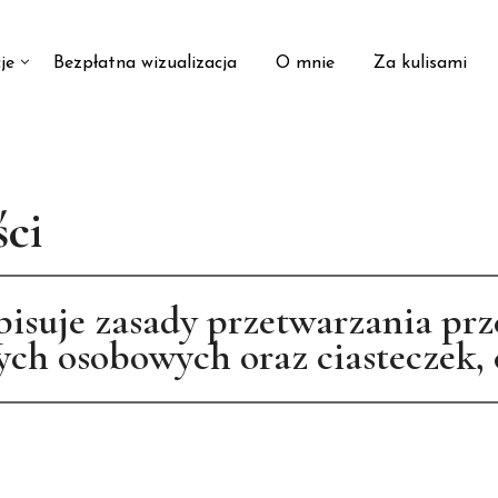
je
Bezpłatna wizualizacja
O mnie
Za kulisami
ści
pisuje zasady przetwarzania prz
ch osobowych oraz ciasteczek, cz