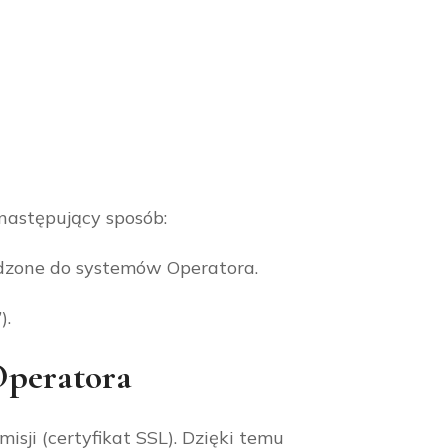
następujący sposób:
dzone do systemów Operatora.
).
Operatora
ji (certyfikat SSL). Dzięki temu